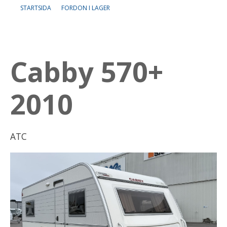
STARTSIDA
FORDON I LAGER
Om oss
Lediga tjänster
Cabby 570+
2010
ATC