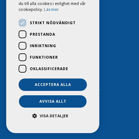
du till alla cookies i enlighet med vår
cookiepolicy.
Läs mer
STRIKT NÖDVÄNDIGT
PRESTANDA
INRIKTNING
FUNKTIONER
OKLASSIFICERADE
ACCEPTERA ALLA
DAGS HUSVAGNSCENTER 2026. ALL RIGHTS RESERVED.
POWERED BY EMPORI CMS
AVVISA ALLT
VISA DETALJER