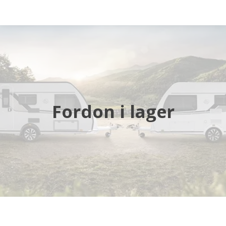
Startsida
Husbilar
Husvagnar
Fordon i lager
Butik
Verkstad
Öppettider
Hyra husbil