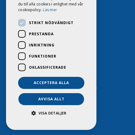
du till alla cookies i enlighet med vår
cookiepolicy.
Läs mer
STRIKT NÖDVÄNDIGT
PRESTANDA
INRIKTNING
FUNKTIONER
OKLASSIFICERADE
ACCEPTERA ALLA
DAGS HUSVAGNSCENTER 2026. ALL RIGHTS RESERVED.
POWERED BY EMPORI CMS
AVVISA ALLT
VISA DETALJER