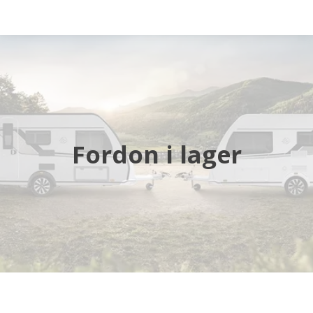
Startsida
Husbilar
Husvagnar
Fordon i lager
Butik
Verkstad
Öppettider
Hyra husbil