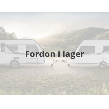
Startsida
Husbilar
Husvagnar
Fordon i lager
Butik
Verkstad
Öppettider
Hyra husbil