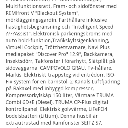
Multifunktionsratt, Fram- och sidofönster med
REMIfront V "Blackout System",
mörkläggningsgardin, Farthållare inklusive
hastighetsbegränsning och "Intelligent Speed
????Assist", Elektronisk parkeringsbroms med
auto hold-funktion,Trafikskyltsigenkänning,
Virtuell Cockpit, Trötthetsvarnare, Navi Plus
mediapaket "Discover Pro" 12.9", Backkamera,
Insektsdörr, Takfönster i förarhytt, Slätplåt på
sidoväggarna, CAMPOVOLO GRAU, Tv-hållare,
Markis, Elektriskt trappsteg vid entrédörr, ISO-
Fix-system för en barnstol, 2-Kanals Luftfjädring
på Bakaxel med inbyggd kompressor,
Kompressorkylskåp 150 liter, Värmare TRUMA
Combi 6D+E (Diesel), TRUMA CP-Plus digital
kontrollpanel, Elektrisk golvvärme, LiFePO4
bodelsbatteri (Litium), Denna husbil är
extrautrustad med Ramfönster SEITZ S7,