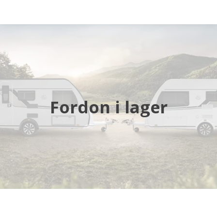
Startsida
Husbilar
Husvagnar
Fordon i lager
Butik
Verkstad
Öppettider
Hyra husbil