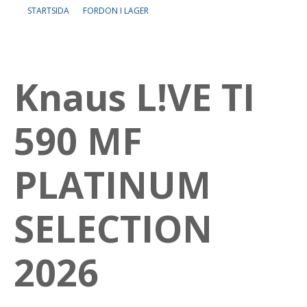
STARTSIDA
FORDON I LAGER
Om oss
Lediga tjänster
Knaus L!VE TI
590 MF
PLATINUM
SELECTION
2026