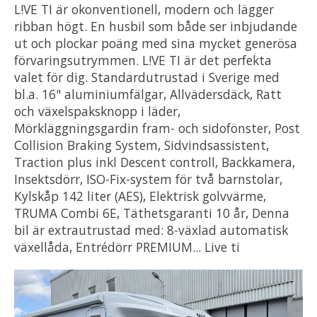
L!VE TI är okonventionell, modern och lägger
ribban högt. En husbil som både ser inbjudande
ut och plockar poäng med sina mycket generösa
förvaringsutrymmen. L!VE TI är det perfekta
valet för dig. Standardutrustad i Sverige med
bl.a. 16" aluminiumfälgar, Allvädersdäck, Ratt
och växelspaksknopp i läder,
Mörkläggningsgardin fram- och sidofönster, Post
Collision Braking System, Sidvindsassistent,
Traction plus inkl Descent controll, Backkamera,
Insektsdörr, ISO-Fix-system för två barnstolar,
Kylskåp 142 liter (AES), Elektrisk golvvärme,
TRUMA Combi 6E, Täthetsgaranti 10 år, Denna
bil är extrautrustad med: 8-växlad automatisk
växellåda, Entrédörr PREMIUM... Live ti