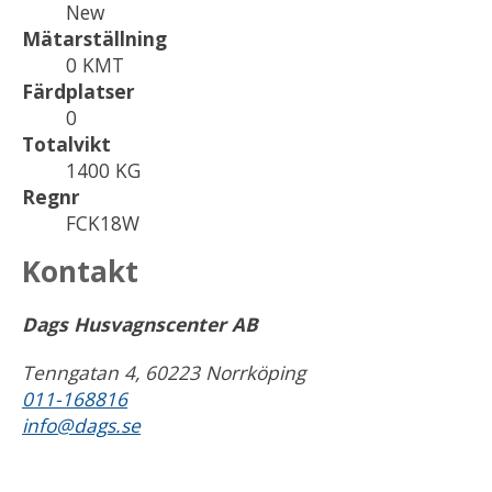
New
Mätarställning
0 KMT
Färdplatser
0
Totalvikt
1400 KG
Regnr
FCK18W
Kontakt
Dags Husvagnscenter AB
Tenngatan 4, 60223 Norrköping
011-168816
info@dags.se