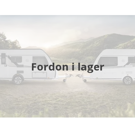
Startsida
Husbilar
Husvagnar
Fordon i lager
Butik
Verkstad
Öppettider
Hyra husbil