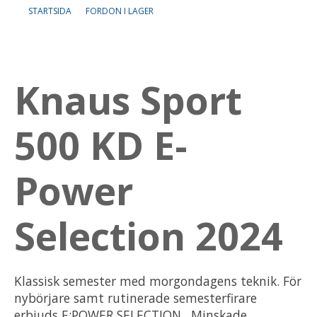
STARTSIDA
FORDON I LAGER
Om oss
Lediga tjänster
Knaus Sport
500 KD E-
Power
Selection 2024
Klassisk semester med morgondagens teknik. För
nybörjare samt rutinerade semesterfirare
erbjuds E:POWER SELECTION . Minskade