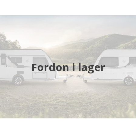
Startsida
Husbilar
Husvagnar
Fordon i lager
Butik
Verkstad
Öppettider
Hyra husbil