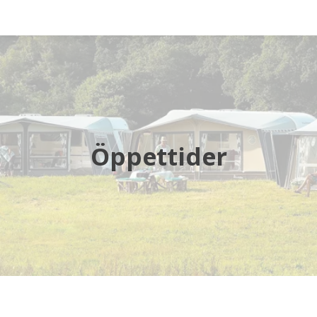
Startsida
Husbilar
Husvagnar
Öppettider
Butik
Verkstad
Öppettider
Hyra husbil