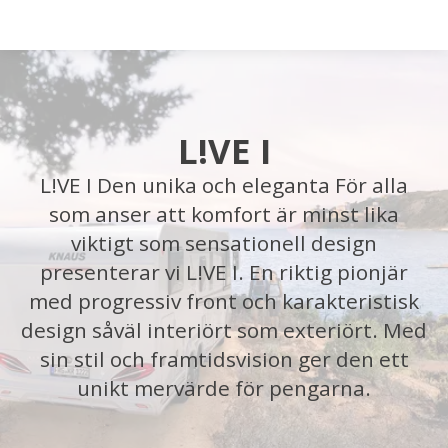
Startsida
L!VE I
Husbilar
L!VE I Den unika och eleganta För alla
Husvagnar
som anser att komfort är minst lika
viktigt som sensationell design
Butik
presenterar vi L!VE I. En riktig pionjär
med progressiv front och karakteristisk
Verkstad
design såväl interiört som exteriört. Med
sin stil och framtidsvision ger den ett
Öppettider
unikt mervärde för pengarna.
Hyra husbil