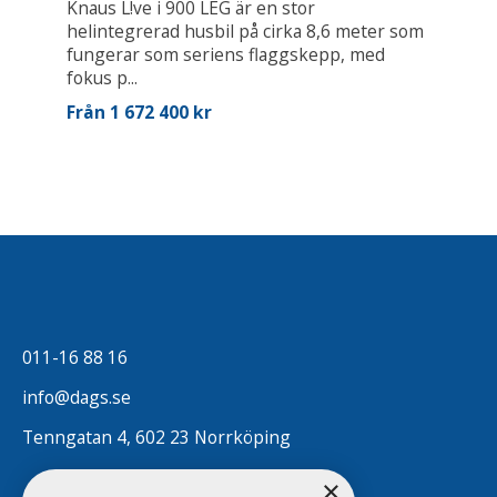
Knaus L!ve i 900 LEG är en stor
helintegrerad husbil på cirka 8,6 meter som
fungerar som seriens flaggskepp, med
fokus p...
Från 1 672 400 kr
011-16 88 16
info@dags.se
Tenngatan 4, 602 23 Norrköping
×