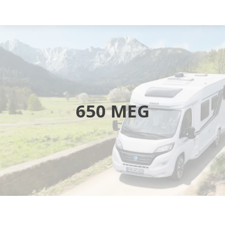
Startsida
Husbilar
Husvagnar
650 MEG
Butik
Verkstad
Öppettider
Hyra husbil