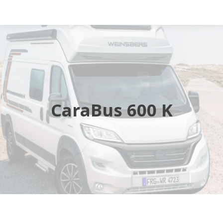
Startsida
Husbilar
Husvagnar
CaraBus 600 K
Butik
Verkstad
Öppettider
Hyra husbil