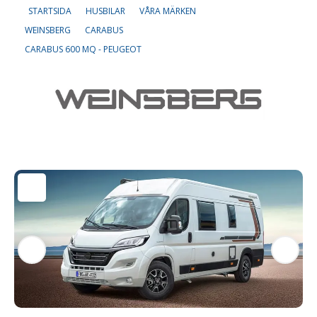
STARTSIDA
HUSBILAR
VÅRA MÄRKEN
WEINSBERG
CARABUS
Om oss
CARABUS 600 MQ - PEUGEOT
Lediga tjänster