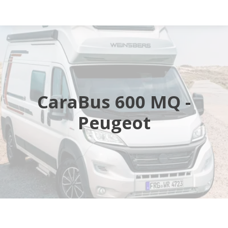
Startsida
Husbilar
CaraBus 600 MQ -
Husvagnar
Peugeot
Butik
Verkstad
Öppettider
Hyra husbil