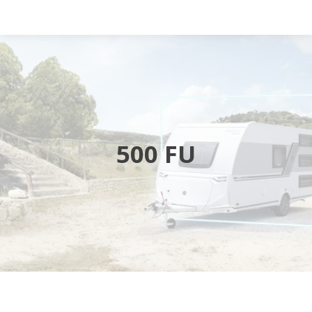
Startsida
Husbilar
Husvagnar
500 FU
Butik
Verkstad
Öppettider
Hyra husbil